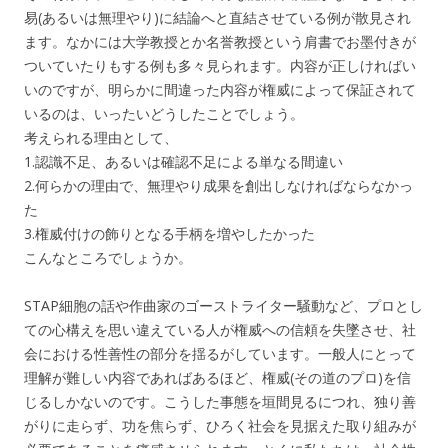
易(あるいは無理やり)に結論へと直結させている例が散見され
ます。なかには大学教授とか名誉教授という肩書でお墨付きが
ついていたりもする例も多々見られます。内容が正しければい
いのですが、明らかに間違った内容が権威によって保証されて
いるのは、いったいどうしたことでしょう。
考えられる理由として、
1.認識不足、あるいは確認不足による単なる間違い
2.何らかの理由で、無理やり成果を創出しなければならなかっ
た
3.権威付けの飾りとなる手柄を増やしたかった
こんなところでしょうか。
STAP細胞の話や作曲家のゴーストライター騒動など、プロとし
ての心構えを思い違えている人が権威への信頼を失墜させ、社
会における性善性の部分を揺るがしています。一般人にとって
理解が難しい内容であればあるほど、権威(その道のプロ)を信
じるしかないのです。こうした事態を垣間見るにつれ、独り善
がりに走らず、功を焦らず、ひろく社会を見据えた取り組みが