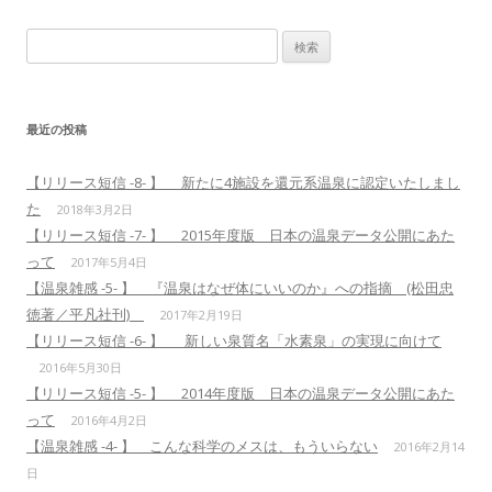
検索:
最近の投稿
【リリース短信 -8- 】 新たに4施設を還元系温泉に認定いたしまし
た
2018年3月2日
【リリース短信 -7- 】 2015年度版 日本の温泉データ公開にあた
って
2017年5月4日
【温泉雑感 -5- 】 『温泉はなぜ体にいいのか』への指摘 (松田忠
徳著／平凡社刊)
2017年2月19日
【リリース短信 -6- 】 新しい泉質名「水素泉」の実現に向けて
2016年5月30日
【リリース短信 -5- 】 2014年度版 日本の温泉データ公開にあた
って
2016年4月2日
【温泉雑感 -4- 】 こんな科学のメスは、もういらない
2016年2月14
日