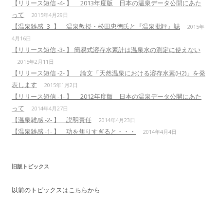
【リリース短信 -4- 】 2013年度版 日本の温泉データ公開にあた
って
2015年4月29日
【温泉雑感 -3- 】 温泉教授・松田忠徳氏と『温泉批評』誌
2015年
4月16日
【リリース短信 -3- 】 簡易式溶存水素計は温泉水の測定に使えない
2015年2月11日
【リリース短信 -2- 】 論文「天然温泉における溶存水素(H2)」を発
表します
2015年1月2日
【リリース短信 -1- 】 2012年度版 日本の温泉データ公開にあた
って
2014年4月27日
【温泉雑感 -2- 】 説明責任
2014年4月23日
【温泉雑感 -1- 】 功を焦りすぎると・・・
2014年4月4日
旧版トピックス
以前のトピックスは
こちら
から