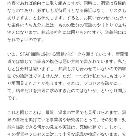
内容であれば前向きに取り組みますが、同時に、調査は客観的
なものであり、必ずしも期待通りとなる保証はなく、リスクも
ありますよ、とお伝えします。すると、お問い合わせいただい
た案件のうち九分九厘は、ものの数分の電話のやりとりで立ち
消えになります。株式会社的には困りものですが、道義的には
それでよいのです。
いま、STAP細胞に関する騒動がピークを迎えています。新聞報
道では総じて当事者の旗色は悪い方向で書かれています。私た
ちとは分野は違いますし、知識も持ち合わせていないので内容
面での論評はできませんが、ただ、一つだけ私たちにもはっき
り垣間見えたことがあります。それは、プロセスを疎かにし
て、結果だけを拙速に求めすぎたのではないか、という疑問点
です。
これと同じことは、最近、温泉の世界でも見受けられます。温
泉の看板を掲げている事業者や研究者にとって、その効果・効
能を強調できる何かの発見や実証は、究極の夢です。しかし、
その背景やプロセスに対して十分な認識や検証がないまま、安