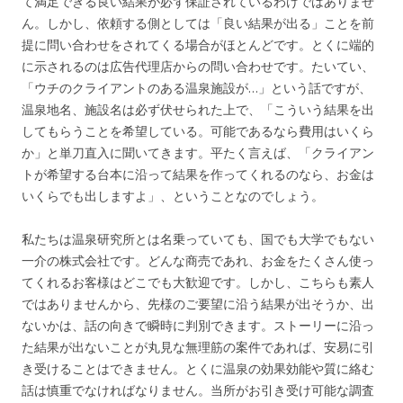
て満足できる良い結果が必ず保証されているわけではありませ
ん。しかし、依頼する側としては「良い結果が出る」ことを前
提に問い合わせをされてくる場合がほとんどです。とくに端的
に示されるのは広告代理店からの問い合わせです。たいてい、
「ウチのクライアントのある温泉施設が…」という話ですが、
温泉地名、施設名は必ず伏せられた上で、「こういう結果を出
してもらうことを希望している。可能であるなら費用はいくら
か」と単刀直入に聞いてきます。平たく言えば、「クライアン
トが希望する台本に沿って結果を作ってくれるのなら、お金は
いくらでも出しますよ」、ということなのでしょう。
私たちは温泉研究所とは名乗っていても、国でも大学でもない
一介の株式会社です。どんな商売であれ、お金をたくさん使っ
てくれるお客様はどこでも大歓迎です。しかし、こちらも素人
ではありませんから、先様のご要望に沿う結果が出そうか、出
ないかは、話の向きで瞬時に判別できます。ストーリーに沿っ
た結果が出ないことが丸見な無理筋の案件であれば、安易に引
き受けることはできません。とくに温泉の効果効能や質に絡む
話は慎重でなければなりません。当所がお引き受け可能な調査