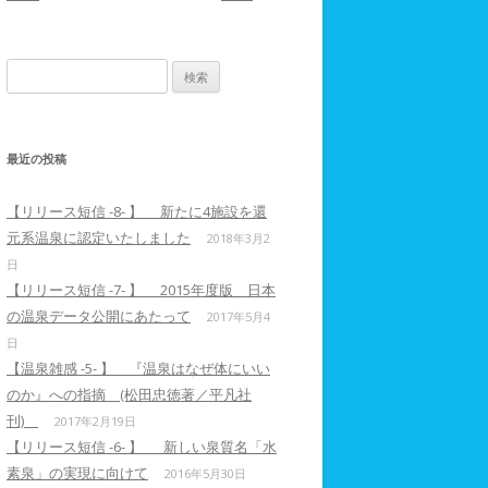
検索:
最近の投稿
【リリース短信 -8- 】 新たに4施設を還
元系温泉に認定いたしました
2018年3月2
日
【リリース短信 -7- 】 2015年度版 日本
の温泉データ公開にあたって
2017年5月4
日
【温泉雑感 -5- 】 『温泉はなぜ体にいい
のか』への指摘 (松田忠徳著／平凡社
刊)
2017年2月19日
【リリース短信 -6- 】 新しい泉質名「水
素泉」の実現に向けて
2016年5月30日