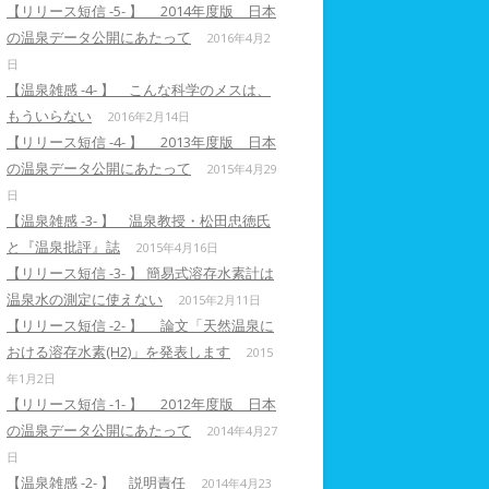
【リリース短信 -5- 】 2014年度版 日本
の温泉データ公開にあたって
2016年4月2
日
【温泉雑感 -4- 】 こんな科学のメスは、
もういらない
2016年2月14日
【リリース短信 -4- 】 2013年度版 日本
の温泉データ公開にあたって
2015年4月29
日
【温泉雑感 -3- 】 温泉教授・松田忠徳氏
と『温泉批評』誌
2015年4月16日
【リリース短信 -3- 】 簡易式溶存水素計は
温泉水の測定に使えない
2015年2月11日
【リリース短信 -2- 】 論文「天然温泉に
おける溶存水素(H2)」を発表します
2015
年1月2日
【リリース短信 -1- 】 2012年度版 日本
の温泉データ公開にあたって
2014年4月27
日
【温泉雑感 -2- 】 説明責任
2014年4月23