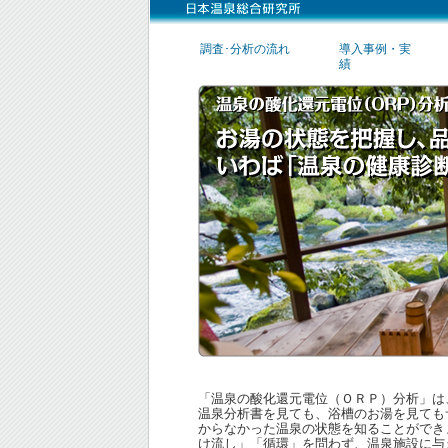
調査･分析の流れ
導入事例・実
績
「温泉の酸化還元電位（ＯＲＰ）分析」は
温泉分析書を見ても、浴槽のお湯を見ても
からなかった温泉の状態を知ることができ
け流し」「循環」を問わず、温泉施設に与