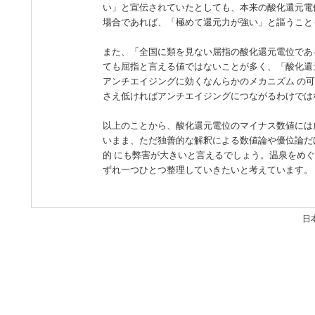
い」と宣伝されていたとしても、本来の酸化還元電
場合であれば、「極めて還元力が強い」と謳うこと
また、「全国に類を見ない屈指の酸化還元電位であ
ても屈指と言える値ではないことが多く、「酸化還
アンチエイジングに効くなんらかのメカニズム の
さえ低ければアンチエイジングにつながるわけでは
以上のことから、酸化還元電位のマイナス数値には
いまま、ただ独善的な解釈による数値論や優位論だ
的 にも弊害が大きいと言えるでしょう。温泉をめ
ずれ一つひとつ整理していきたいと考えています。
日