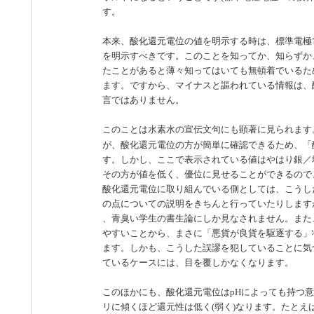
す。
本来、酸化還元電位の値を明示する時は、標準電極
を明示すべきです。このことを知ってか、知らずか
たことがあると薄々知ってはいても無頓着でいるた
ます。ですから、マイナスと謳われている情報は、
言ではありません。
このことは水素水の宣伝文句にも顕著に見られます
が、酸化還元電位の方が簡単に確認できるため、「
す。しかし、ここで表示されている値はやはり銀／
その方が値を低く、優位に見せることができるので
酸化還元電位に取り組んでいる側としては、こうし
の点についての説明をきちんと行っていたりします
、青臭い学生の書生論にしか見なされません。また
やすいことから、まさに「悪貨が良貨を駆逐する」
ます。しかも、こうした誤謬を犯していることに気
ているケースには、目を覆しかなくなります。
このほかにも、酸化還元電位はpHによっても持つ
リに傾くほど還元性は低く(弱く)なります。たとえ