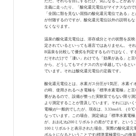
ただ、それらを目にするたび、気になることがあり
主義に走ったり、「酸化還元電位がマイナスなので
「全国に類を見ない屈指の酸化還元電位である」と
が付随するのですが、酸化還元電位以外の説明もな
なくなります。
温泉の酸化還元電位は、溶存成分とその状態を反映
定されているといっても過言ではありません。 そ
B温泉を比較して優劣を判定するものではなく、す
だそれだけで「凄い」わけでも「効果がある」と言
から、どうしてもマイナスの方が卓越しているとい
でいます。それは酸化還元電位の定義です。
酸化還元電位とは、水素ガス分圧が1気圧、水素イ
の時、使用されるべき電極を「標準水素電極」と言
要があるので、設備が整った実験室でもない限り測
より測定することが普及しています。それにはいく
電極)が一般的でしたが、現在は、3.33mol/L 
なっています。この場合、測定値は「標準水素電極
が、おおむね200ミリボルトの差がでます。とい
100ミリボルトと表示された場合、実際の酸化還元電
ボルトになるということです(標準電極電位への換